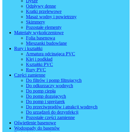
Dysze
Odpływy denne
Kratki przelewowe
Masaż wodny i powietrzny
Skimmery
Pozostałe elementy
Materiały wykończeniowe
Folia basenowa
Mieszanki budowlane
Rury i kształtki
Armatura odcinająca PVC
Klej i podkład
Kształtki PVC
Rury PVC
Części zamienne
Do filtrów i pomp filtrujących
Do odkurzaczy wodnych
Do pomp ciepła
Do pomp dozujących
Do pomp i sprężarek
Do przeciwprądów i atrakcji wodnych
Do urządzeń do dezynfekcji
Pozostałe części zamienne
Oświetlenie basenowe
Wodospady do basenów