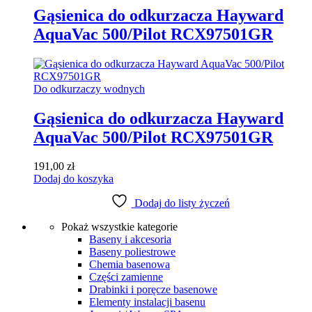
Gąsienica do odkurzacza Hayward
AquaVac 500/Pilot RCX97501GR
Do odkurzaczy wodnych
Gąsienica do odkurzacza Hayward
AquaVac 500/Pilot RCX97501GR
191,00
zł
Dodaj do koszyka
Dodaj do listy życzeń
Pokaż wszystkie kategorie
Baseny i akcesoria
Baseny poliestrowe
Chemia basenowa
Części zamienne
Drabinki i poręcze basenowe
Elementy instalacji basenu