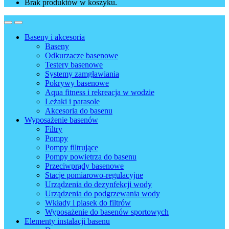
Brak produktów w koszyku.
Baseny i akcesoria
Baseny
Odkurzacze basenowe
Testery basenowe
Systemy zamgławiania
Pokrywy basenowe
Aqua fitness i rekreacja w wodzie
Leżaki i parasole
Akcesoria do basenu
Wyposażenie basenów
Filtry
Pompy
Pompy filtrujące
Pompy powietrza do basenu
Przeciwprądy basenowe
Stacje pomiarowo-regulacyjne
Urządzenia do dezynfekcji wody
Urządzenia do podgrzewania wody
Wkłady i piasek do filtrów
Wyposażenie do basenów sportowych
Elementy instalacji basenu