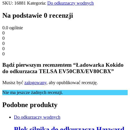
SKU:
16881
Kategoria:
Do odkurzaczy wodnych
Na podstawie 0 recenzji
0.0
ogólnie
0
0
0
0
0
Bądź pierwszym recenzentem “Ładowarka Kokido
do odkurzacza TELSA EV50CBX/EV80CBX”
Musisz być
zalogowany
, aby opublikować recenzję.
Nie ma jeszcze żadnych recenzji.
Podobne produkty
Do odkurzaczy wodnych
Blok silnika do odkurzacza Hayward