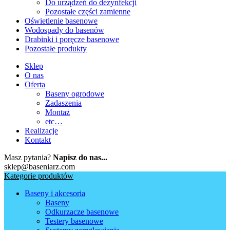
Do urządzeń do dezynfekcji
Pozostałe części zamienne
Oświetlenie basenowe
Wodospady do basenów
Drabinki i poręcze basenowe
Pozostałe produkty
Sklep
O nas
Oferta
Baseny ogrodowe
Zadaszenia
Montaż
etc…
Realizacje
Kontakt
Masz pytania?
Napisz do nas...
sklep@baseniarz.com
Kategorie produktów
Baseny i akcesoria
Baseny
Odkurzacze basenowe
Testery basenowe