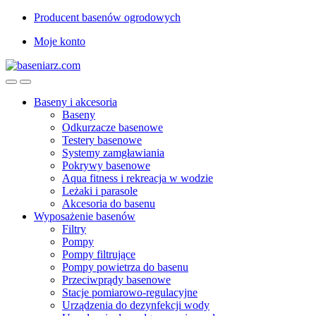
Przejdź
Przejdź
Producent basenów ogrodowych
do
do
Moje konto
nawigacji
treści
Baseny i akcesoria
Baseny
Odkurzacze basenowe
Testery basenowe
Systemy zamgławiania
Pokrywy basenowe
Aqua fitness i rekreacja w wodzie
Leżaki i parasole
Akcesoria do basenu
Wyposażenie basenów
Filtry
Pompy
Pompy filtrujące
Pompy powietrza do basenu
Przeciwprądy basenowe
Stacje pomiarowo-regulacyjne
Urządzenia do dezynfekcji wody