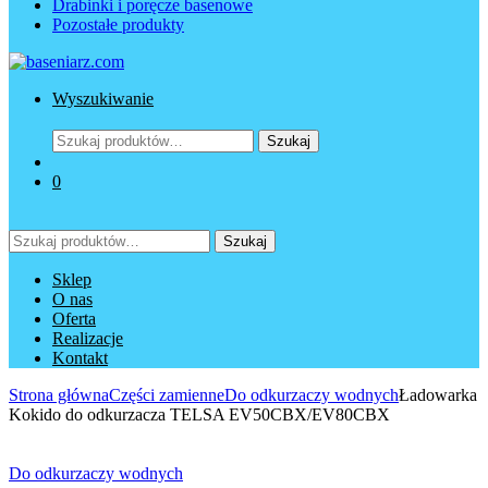
Drabinki i poręcze basenowe
Pozostałe produkty
Wyszukiwanie
Szukaj:
Szukaj
0
Szukaj:
Szukaj
Sklep
O nas
Oferta
Realizacje
Kontakt
Strona główna
Części zamienne
Do odkurzaczy wodnych
Ładowarka
Kokido do odkurzacza TELSA EV50CBX/EV80CBX
Do odkurzaczy wodnych