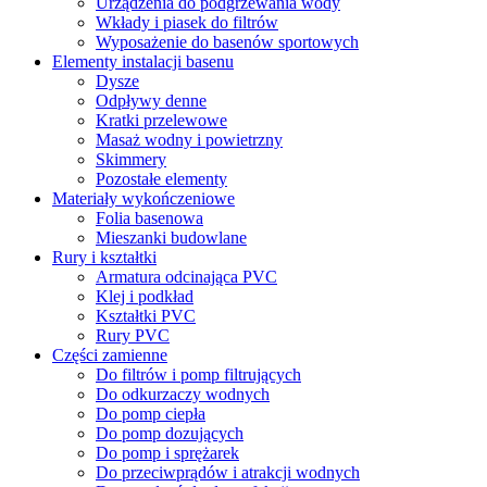
Urządzenia do podgrzewania wody
Wkłady i piasek do filtrów
Wyposażenie do basenów sportowych
Elementy instalacji basenu
Dysze
Odpływy denne
Kratki przelewowe
Masaż wodny i powietrzny
Skimmery
Pozostałe elementy
Materiały wykończeniowe
Folia basenowa
Mieszanki budowlane
Rury i kształtki
Armatura odcinająca PVC
Klej i podkład
Kształtki PVC
Rury PVC
Części zamienne
Do filtrów i pomp filtrujących
Do odkurzaczy wodnych
Do pomp ciepła
Do pomp dozujących
Do pomp i sprężarek
Do przeciwprądów i atrakcji wodnych