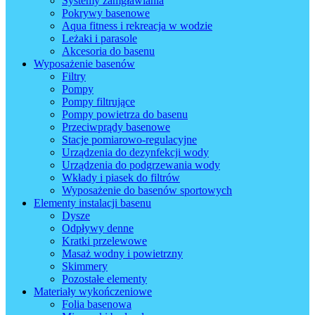
Systemy zamgławiania
Pokrywy basenowe
Aqua fitness i rekreacja w wodzie
Leżaki i parasole
Akcesoria do basenu
Wyposażenie basenów
Filtry
Pompy
Pompy filtrujące
Pompy powietrza do basenu
Przeciwprądy basenowe
Stacje pomiarowo-regulacyjne
Urządzenia do dezynfekcji wody
Urządzenia do podgrzewania wody
Wkłady i piasek do filtrów
Wyposażenie do basenów sportowych
Elementy instalacji basenu
Dysze
Odpływy denne
Kratki przelewowe
Masaż wodny i powietrzny
Skimmery
Pozostałe elementy
Materiały wykończeniowe
Folia basenowa