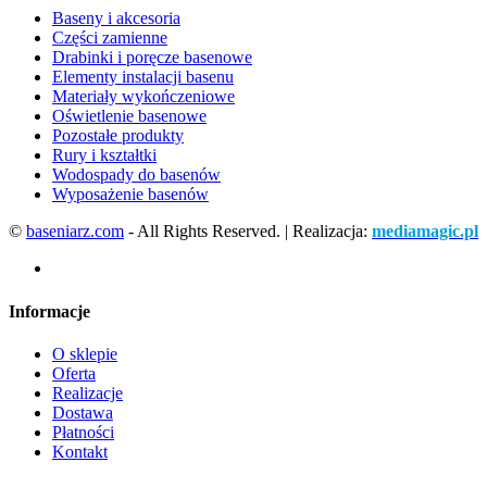
Baseny i akcesoria
Części zamienne
Drabinki i poręcze basenowe
Elementy instalacji basenu
Materiały wykończeniowe
Oświetlenie basenowe
Pozostałe produkty
Rury i kształtki
Wodospady do basenów
Wyposażenie basenów
©
baseniarz.com
- All Rights Reserved. | Realizacja:
mediamagic.pl
Informacje
O sklepie
Oferta
Realizacje
Dostawa
Płatności
Kontakt