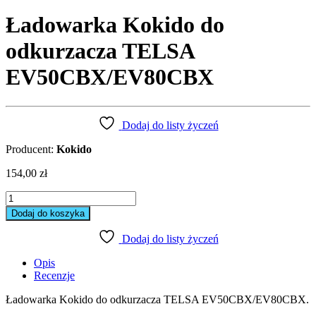
Ładowarka Kokido do
odkurzacza TELSA
EV50CBX/EV80CBX
Dodaj do listy życzeń
Producent:
Kokido
154,00
zł
Ładowarka
Kokido
Dodaj do koszyka
do
odkurzacza
Dodaj do listy życzeń
TELSA
EV50CBX/EV80CBX
Opis
ilość
Recenzje
Ładowarka Kokido do odkurzacza TELSA EV50CBX/EV80CBX.