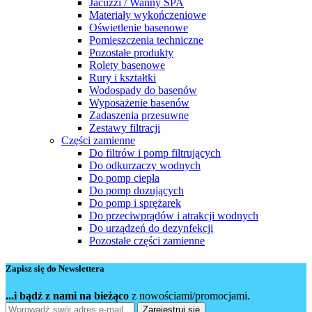
Jacuzzi / Wanny SPA
Materiały wykończeniowe
Oświetlenie basenowe
Pomieszczenia techniczne
Pozostałe produkty
Rolety basenowe
Rury i kształtki
Wodospady do basenów
Wyposażenie basenów
Zadaszenia przesuwne
Zestawy filtracji
Części zamienne
Do filtrów i pomp filtrujących
Do odkurzaczy wodnych
Do pomp ciepła
Do pomp dozujących
Do pomp i sprężarek
Do przeciwprądów i atrakcji wodnych
Do urządzeń do dezynfekcji
Pozostałe części zamienne
Zapisz się do Newslettera
...i bądź z nami na bieżąco
z nowościami/promocjami.
Zarejestruj się