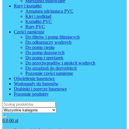
Mieszanki budowlane
Rury i kształtki
Armatura odcinająca PVC
Klej i podkład
Kształtki PVC
Rury PVC
Części zamienne
Do filtrów i pomp filtrujących
Do odkurzaczy wodnych
Do pomp ciepła
Do pomp dozujących
Do pomp i sprężarek
Do przeciwprądów i atrakcji wodnych
Do urządzeń do dezynfekcji
Pozostałe części zamienne
Oświetlenie basenowe
Wodospady do basenów
Drabinki i poręcze basenowe
Pozostałe produkty
Wyszukaj:
0
0,00
zł