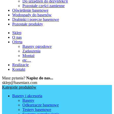
Do urządzeń do dezynfekcji
Pozostałe części zamienne
Oświetlenie basenowe
Wodospady do basenów
Drabinki i poręcze basenowe
Pozostałe produkty
Sklep
O nas
Oferta
Baseny ogrodowe
Zadaszenia
Montaż
etc…
Realizacje
Kontakt
Masz pytania?
Napisz do nas...
sklep@baseniarz.com
Kategorie produktów
Baseny i akcesoria
Baseny
Odkurzacze basenowe
Testery basenowe