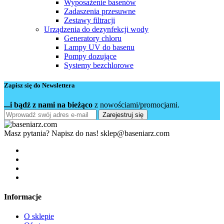
Wyposażenie basenów
Zadaszenia przesuwne
Zestawy filtracji
Urządzenia do dezynfekcji wody
Generatory chloru
Lampy UV do basenu
Pompy dozujące
Systemy bezchlorowe
Zapisz się do Newslettera
...i bądź z nami na bieżąco
z nowościami/promocjami.
Zarejestruj się
Masz pytania? Napisz do nas!
sklep@baseniarz.com
Informacje
O sklepie