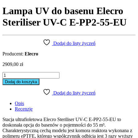
Lampa UV do basenu Elecro
Steriliser UV-C E-PP2-55-EU
Dodaj do listy życzeń
Producent:
Elecro
2909,00
zł
Lampa
UV
Dodaj do koszyka
do
basenu
Dodaj do listy życzeń
Elecro
Steriliser
Opis
UV-
Recenzje
C
E-
Stacja ultrafioletowa Elecro Steriliser UV-C E-PP2-55-EU to
PP2-
doskonała opcja do basenów o pojemności do 55 m³.
55-
Charakterystyczną cechą modelu jest komora reaktora wykonana z
EU
polimeru ePTFE, którego współczynnik odbicia jest 3 razy wyższy