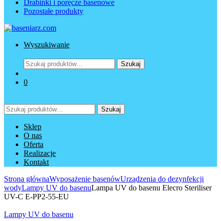
Drabinki i poręcze basenowe
Pozostałe produkty
Wyszukiwanie
Szukaj:
Szukaj
0
Szukaj:
Szukaj
Sklep
O nas
Oferta
Realizacje
Kontakt
Strona główna
Wyposażenie basenów
Urządzenia do dezynfekcji
wody
Lampy UV do basenu
Lampa UV do basenu Elecro Steriliser
UV-C E-PP2-55-EU
Lampy UV do basenu