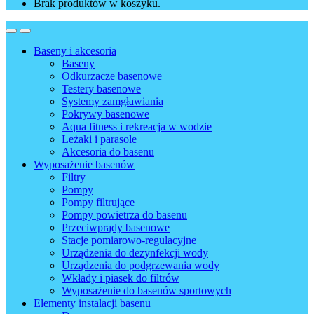
Brak produktów w koszyku.
Baseny i akcesoria
Baseny
Odkurzacze basenowe
Testery basenowe
Systemy zamgławiania
Pokrywy basenowe
Aqua fitness i rekreacja w wodzie
Leżaki i parasole
Akcesoria do basenu
Wyposażenie basenów
Filtry
Pompy
Pompy filtrujące
Pompy powietrza do basenu
Przeciwprądy basenowe
Stacje pomiarowo-regulacyjne
Urządzenia do dezynfekcji wody
Urządzenia do podgrzewania wody
Wkłady i piasek do filtrów
Wyposażenie do basenów sportowych
Elementy instalacji basenu