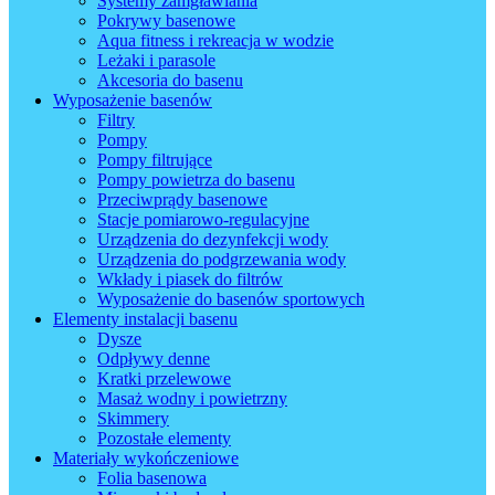
Systemy zamgławiania
Pokrywy basenowe
Aqua fitness i rekreacja w wodzie
Leżaki i parasole
Akcesoria do basenu
Wyposażenie basenów
Filtry
Pompy
Pompy filtrujące
Pompy powietrza do basenu
Przeciwprądy basenowe
Stacje pomiarowo-regulacyjne
Urządzenia do dezynfekcji wody
Urządzenia do podgrzewania wody
Wkłady i piasek do filtrów
Wyposażenie do basenów sportowych
Elementy instalacji basenu
Dysze
Odpływy denne
Kratki przelewowe
Masaż wodny i powietrzny
Skimmery
Pozostałe elementy
Materiały wykończeniowe
Folia basenowa