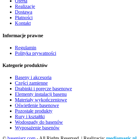
Oferta
Realizacje
Dostawa
Płatności
Kontakt
Informacje prawne
Regulamin
Polityka prywatności
Kategorie produktów
Baseny i akcesoria
Części zamienne
Drabinki i poręcze basenowe
Elementy instalacji basenu
Materiały wykończeniowe
Oświetlenie basenowe
Pozostałe produkty
Rury i kształtki
Wodospady do basenów
Wyposażenie basenów
©
baseniarz.com
- All Rights Reserved. | Realizacja:
mediamagic.pl