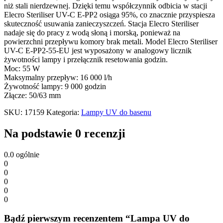
ilość
niż stali nierdzewnej. Dzięki temu współczynnik odbicia w stacji
Elecro Steriliser UV-C E-PP2 osiąga 95%, co znacznie przyspiesza
skuteczność usuwania zanieczyszczeń. Stacja Elecro Steriliser
nadaje się do pracy z wodą słoną i morską, ponieważ na
powierzchni przepływu komory brak metali. Model Elecro Steriliser
UV-C E-PP2-55-EU jest wyposażony w analogowy licznik
żywotności lampy i przełącznik resetowania godzin.
Moc: 55 W
Maksymalny przepływ: 16 000 l/h
Żywotność lampy: 9 000 godzin
Złącze: 50/63 mm
SKU:
17159
Kategoria:
Lampy UV do basenu
Na podstawie 0 recenzji
0.0
ogólnie
0
0
0
0
0
Bądź pierwszym recenzentem “Lampa UV do