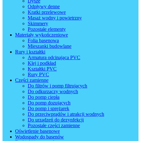
Dysze
Odpływy denne
Kratki przelewowe
Masaż wodny i powietrzny
Skimmery
Pozostałe elementy
Materiały wykończeniowe
Folia basenowa
Mieszanki budowlane
Rury i kształtki
Armatura odcinająca PVC
Klej i podkład
Kształtki PVC
Rury PVC
Części zamienne
Do filtrów i pomp filtrujących
Do odkurzaczy wodnych
Do pomp ciepła
Do pomp dozujących
Do pomp i sprężarek
Do przeciwprądów i atrakcji wodnych
Do urządzeń do dezynfekcji
Pozostałe części zamienne
Oświetlenie basenowe
Wodospady do basenów