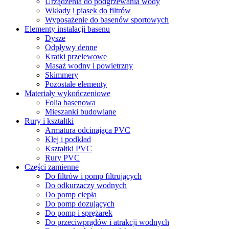
Urządzenia do podgrzewania wody
Wkłady i piasek do filtrów
Wyposażenie do basenów sportowych
Elementy instalacji basenu
Dysze
Odpływy denne
Kratki przelewowe
Masaż wodny i powietrzny
Skimmery
Pozostałe elementy
Materiały wykończeniowe
Folia basenowa
Mieszanki budowlane
Rury i kształtki
Armatura odcinająca PVC
Klej i podkład
Kształtki PVC
Rury PVC
Części zamienne
Do filtrów i pomp filtrujących
Do odkurzaczy wodnych
Do pomp ciepła
Do pomp dozujących
Do pomp i sprężarek
Do przeciwprądów i atrakcji wodnych