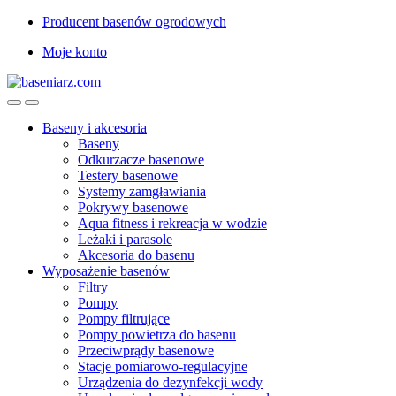
Przejdź
Przejdź
Producent basenów ogrodowych
do
do
Moje konto
nawigacji
treści
Baseny i akcesoria
Baseny
Odkurzacze basenowe
Testery basenowe
Systemy zamgławiania
Pokrywy basenowe
Aqua fitness i rekreacja w wodzie
Leżaki i parasole
Akcesoria do basenu
Wyposażenie basenów
Filtry
Pompy
Pompy filtrujące
Pompy powietrza do basenu
Przeciwprądy basenowe
Stacje pomiarowo-regulacyjne
Urządzenia do dezynfekcji wody