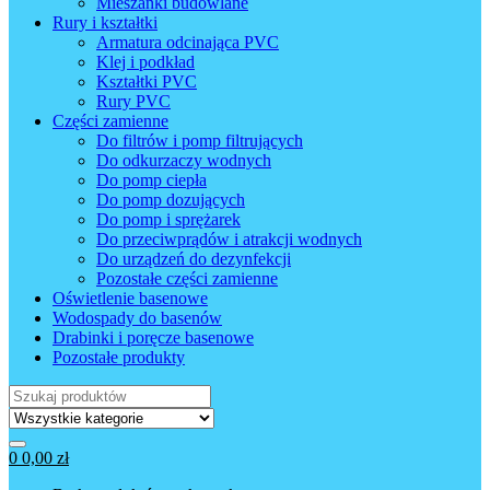
Mieszanki budowlane
Rury i kształtki
Armatura odcinająca PVC
Klej i podkład
Kształtki PVC
Rury PVC
Części zamienne
Do filtrów i pomp filtrujących
Do odkurzaczy wodnych
Do pomp ciepła
Do pomp dozujących
Do pomp i sprężarek
Do przeciwprądów i atrakcji wodnych
Do urządzeń do dezynfekcji
Pozostałe części zamienne
Oświetlenie basenowe
Wodospady do basenów
Drabinki i poręcze basenowe
Pozostałe produkty
Wyszukaj:
0
0,00
zł