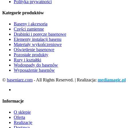
Polityka prywatności
Kategorie produktów
Baseny i akcesoria
Części zamienne
Drabinki i poręcze basenowe
Elementy instalacji basenu
Materiały wykończeniowe
Oświetlenie basenowe
Pozostałe produkty
Rury i kształtki
Wodospady do basenów
Wyposażenie basenów
©
baseniarz.com
- All Rights Reserved. | Realizacja:
mediamagic.pl
Informacje
O sklepie
Oferta
Realizacje
Dostawa