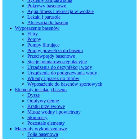
Systemy zamgławiania
Pokrywy basenowe
Aqua fitness i rekreacja w wodzie
Leżaki i parasole
Akcesoria do basenu
Wyposażenie basenów
Filtry
Pompy
Pompy filtrujące
Pompy powietrza do basenu
Przeciwprądy basenowe
Stacje pomiarowo-regulacyjne
Urządzenia do dezynfekcji wody
Urządzenia do podgrzewania wody
Wkłady i piasek do filtrów
Wyposażenie do basenów sportowych
Elementy instalacji basenu
Dysze
Odpływy denne
Kratki przelewowe
Masaż wodny i powietrzny
Skimmery
Pozostałe elementy
Materiały wykończeniowe
Folia basenowa