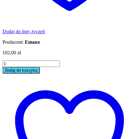
Dodaj do listy życzeń
Producent:
Emaux
102,00
zł
Manometr
Emaux
Dodaj do koszyka
06011029
w
obudowie
stalowej
ilość