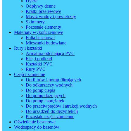
Dysze
Odpływy denne
Kratki przelewowe
Masaż wodny i powietrzny
Skimmery
Pozostałe elementy
Materiały wykończeniowe
Folia basenowa
Mieszanki budowlane
Rury i kształtki
Armatura odcinająca PVC
Klej i podkład
Kształtki PVC
Rury PVC
Części zamienne
Do filtrów i pomp filtrujących
Do odkurzaczy wodnych
Do pomp ciepła
Do pomp dozujących
Do pomp i sprężarek
Do przeciwprądów i atrakcji wodnych
Do urządzeń do dezynfekcji
Pozostałe części zamienne
Oświetlenie basenowe
Wodospady do basenów