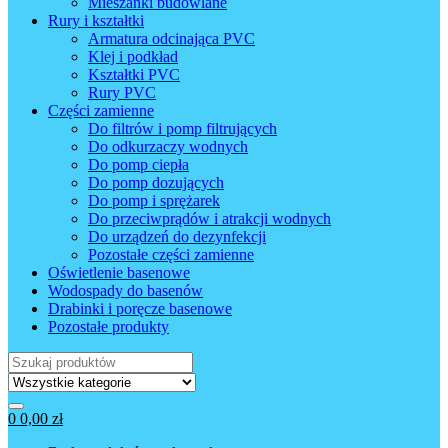
Mieszanki budowlane
Rury i kształtki
Armatura odcinająca PVC
Klej i podkład
Kształtki PVC
Rury PVC
Części zamienne
Do filtrów i pomp filtrujących
Do odkurzaczy wodnych
Do pomp ciepła
Do pomp dozujących
Do pomp i sprężarek
Do przeciwprądów i atrakcji wodnych
Do urządzeń do dezynfekcji
Pozostałe części zamienne
Oświetlenie basenowe
Wodospady do basenów
Drabinki i poręcze basenowe
Pozostałe produkty
Wyszukaj:
0
0,00
zł