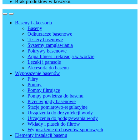
Brak produktów w koszyku.
Baseny i akcesoria
Baseny
Odkurzacze basenowe
Testery basenowe
Systemy zamgławiania
Pokrywy basenowe
Aqua fitness i rekreacja w wodzie
Leżaki i parasole
Akcesoria do basenu
Wyposażenie basenów
Filtry
Pompy
Pompy filtrujące
Pompy powietrza do basenu
Przeciwprądy basenowe
Stacje pomiarowo-regulacyjne
Urządzenia do dezynfekcji wody
Urządzenia do podgrzewania wody
Wkłady i piasek do filtrów
Wyposażenie do basenów sportowych
Elementy instalacji basenu