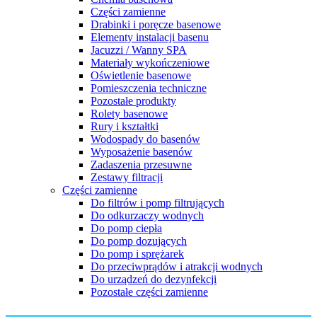
Części zamienne
Drabinki i poręcze basenowe
Elementy instalacji basenu
Jacuzzi / Wanny SPA
Materiały wykończeniowe
Oświetlenie basenowe
Pomieszczenia techniczne
Pozostałe produkty
Rolety basenowe
Rury i kształtki
Wodospady do basenów
Wyposażenie basenów
Zadaszenia przesuwne
Zestawy filtracji
Części zamienne
Do filtrów i pomp filtrujących
Do odkurzaczy wodnych
Do pomp ciepła
Do pomp dozujących
Do pomp i sprężarek
Do przeciwprądów i atrakcji wodnych
Do urządzeń do dezynfekcji
Pozostałe części zamienne