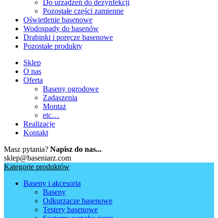
Do urządzeń do dezynfekcji
Pozostałe części zamienne
Oświetlenie basenowe
Wodospady do basenów
Drabinki i poręcze basenowe
Pozostałe produkty
Sklep
O nas
Oferta
Baseny ogrodowe
Zadaszenia
Montaż
etc…
Realizacje
Kontakt
Masz pytania?
Napisz do nas...
sklep@baseniarz.com
Kategorie produktów
Baseny i akcesoria
Baseny
Odkurzacze basenowe
Testery basenowe