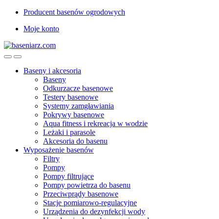
Przejdź
Przejdź
Producent basenów ogrodowych
do
do
Moje konto
nawigacji
treści
Baseny i akcesoria
Baseny
Odkurzacze basenowe
Testery basenowe
Systemy zamgławiania
Pokrywy basenowe
Aqua fitness i rekreacja w wodzie
Leżaki i parasole
Akcesoria do basenu
Wyposażenie basenów
Filtry
Pompy
Pompy filtrujące
Pompy powietrza do basenu
Przeciwprądy basenowe
Stacje pomiarowo-regulacyjne
Urządzenia do dezynfekcji wody