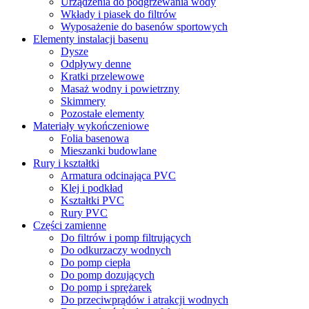
Urządzenia do podgrzewania wody
Wkłady i piasek do filtrów
Wyposażenie do basenów sportowych
Elementy instalacji basenu
Dysze
Odpływy denne
Kratki przelewowe
Masaż wodny i powietrzny
Skimmery
Pozostałe elementy
Materiały wykończeniowe
Folia basenowa
Mieszanki budowlane
Rury i kształtki
Armatura odcinająca PVC
Klej i podkład
Kształtki PVC
Rury PVC
Części zamienne
Do filtrów i pomp filtrujących
Do odkurzaczy wodnych
Do pomp ciepła
Do pomp dozujących
Do pomp i sprężarek
Do przeciwprądów i atrakcji wodnych