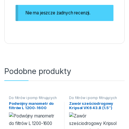
Nie ma jeszcze żadnych recenzji.
Podobne produkty
Do filtrów i pomp filtrujących
Do filtrów i pomp filtrujących
Podwójny manometr do
Zawór sześciodrogowy
filtrów L 1200-1600
Kripsol VK6 43.B (1.5″)
Emaux 89012801
boczny, bez złączy