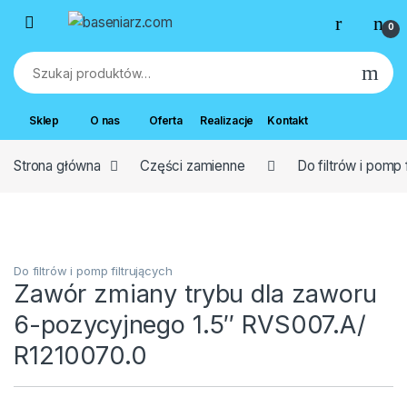
Przejdź do nawigacji
Przejdź do treści
0
Szukaj:
Sklep
O nas
Oferta
Realizacje
Kontakt
Strona główna
Części zamienne
Do filtrów i pomp 
Do filtrów i pomp filtrujących
Zawór zmiany trybu dla zaworu
6-pozycyjnego 1.5″ RVS007.A/
R1210070.0