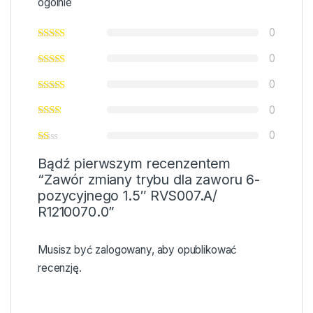
ogólnie
0
0
0
0
0
Bądź pierwszym recenzentem
“Zawór zmiany trybu dla zaworu 6-
pozycyjnego 1.5″ RVS007.A/
R1210070.0”
Musisz być
zalogowany
, aby opublikować
recenzję.