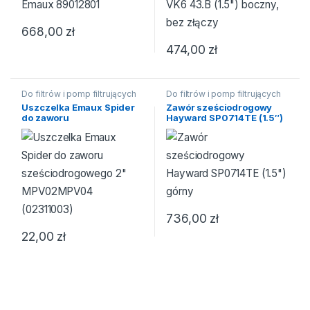
668,00
zł
474,00
zł
Do filtrów i pomp filtrujących
Do filtrów i pomp filtrujących
Uszczelka Emaux Spider
Zawór sześciodrogowy
do zaworu
Hayward SP0714TE (1.5″)
sześciodrogowego 2″
górny
MPV02MPV04
(02311003)
736,00
zł
22,00
zł